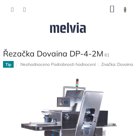
Přejít
NÁKU
na
obsah
KOŠÍK
Řezačka Dovaina DP-4-2M
61
Průměrné
Neohodnoceno
Podrobnosti hodnocení
Značka:
Dovaina
Tip
hodnocení
produktu
je
0,0
z
5
hvězdiček.