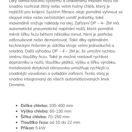
Díky samočistícímu systému a unikátnímu mazání nožů lze
snadno rozřezat žitný nebo velmi hutný chléb, který je
nejtěžší pro krájení. Systém filtrace oleje pomáhá vyhnout se
olejové mlze nebo nečistotám uvnitř jednotky, také
maximálně snižuje náklady na olej. Zařízení DP – 4- 2M má
automatické pneumatické napínání nožů, které pomáhá
měnit šířku řezu během několika minut. Není je potřeba
odšroubovat nebo demontovat. Také díky optimálním
technickým řešením je údržba stroje velmi jednoduchá a
snadná. Další výhodou DP – 4 – 2M je, že umožní rychlou
změnu tloušťky řezu. Také je možné nastavit rychlost
dopravníku a nožů, tloušťku plátků, výšku a šířku výrobku.
Instalovaná dotyková obrazovka umožňuje rychlejší a
snadnější vizualizaci a ovládání zařízení. Tento stroj je
snadno integrovaný do všech automatizovaných linek
Dovaina.
Délka chleba:
100-400 mm
Výška chleba:
60-130 mm
Šířka chleba:
70-250 mm
Tloušťka řezu:
od 10 do 22 mm
Příkon:
5 kW