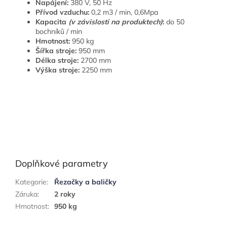
Napájení:
380 V, 50 Hz
Přívod vzduchu:
0,2 m3 / min, 0,6Mpa
Kapacita
(v závislosti na produktech)
:
do 50
bochníků / min
Hmotnost:
950 kg
Šířka stroje:
950 mm
Délka stroje:
2700 mm
Výška stroje:
2250 mm
Doplňkové parametry
Kategorie
:
Řezačky a baličky
Záruka
:
2 roky
Hmotnost
:
950 kg