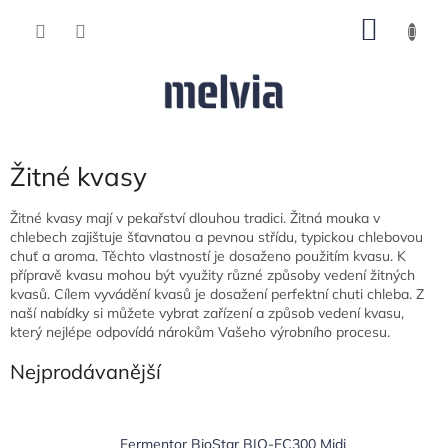
Přejít
NÁKU
na
obsah
KOŠÍK
Žitné kvasy
Žitné kvasy mají v pekařství dlouhou tradici. Žitná mouka v
chlebech zajištuje šťavnatou a pevnou střídu, typickou chlebovou
chuť a aroma. Těchto vlastností je dosaženo použitím kvasu. K
přípravě kvasu mohou být využity různé způsoby vedení žitných
kvasů. Cílem vyvádění kvasů je dosažení perfektní chuti chleba. Z
naší nabídky si můžete vybrat zařízení a způsob vedení kvasu,
který nejlépe odpovídá nárokům Vašeho výrobního procesu.
Nejprodávanější
Fermentor BioStar BIO-EC300 Midi