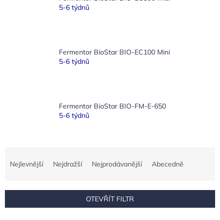
5-6 týdnů
Fermentor BioStar BIO-EC100 Mini
5-6 týdnů
Fermentor BioStar BIO-FM-E-650
5-6 týdnů
Ř
a
Nejlevnější
Nejdražší
Nejprodávanější
Abecedně
z
e
n
OTEVŘÍT FILTR
í
p