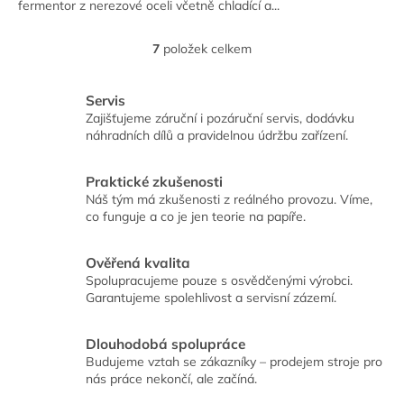
fermentor z nerezové oceli včetně chladící a...
7
položek celkem
O
v
l
Servis
á
Zajišťujeme záruční i pozáruční servis, dodávku
d
náhradních dílů a pravidelnou údržbu zařízení.
a
c
í
Praktické zkušenosti
p
Náš tým má zkušenosti z reálného provozu. Víme,
r
co funguje a co je jen teorie na papíře.
v
k
y
Ověřená kvalita
v
Spolupracujeme pouze s osvědčenými výrobci.
ý
Garantujeme spolehlivost a servisní zázemí.
p
i
Dlouhodobá spolupráce
s
Budujeme vztah se zákazníky – prodejem stroje pro
u
nás práce nekončí, ale začíná.