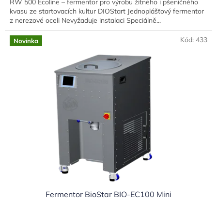
RW 500 Ecoline – fermentor pro výrobu žitného i pšeničného
kvasu ze startovacích kultur DIOStart Jednoplášťový fermentor
z nerezové oceli Nevyžaduje instalaci Speciálně...
Kód:
433
Novinka
Fermentor BioStar BIO-EC100 Mini