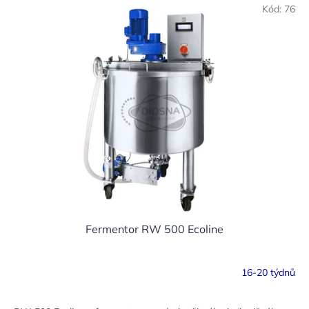
V
r
Kód:
76
ý
o
p
d
i
u
s
k
p
t
r
ů
o
d
u
k
t
ů
Fermentor RW 500 Ecoline
16-20 týdnů