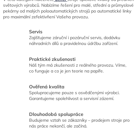
á
světových výrobců. Nabízíme
řešení pro malé, střední a průmyslové
d
pekárny od malých poloautomatických strojů po automatické linky
a
pro maximální
zefektivňení Vašeho provozu.
c
í
Servis
p
Zajišťujeme záruční i pozáruční servis, dodávku
r
náhradních dílů a pravidelnou údržbu zařízení.
v
k
y
Praktické zkušenosti
v
Náš tým má zkušenosti z reálného provozu. Víme,
ý
co funguje a co je jen teorie na papíře.
p
i
s
Ověřená kvalita
u
Spolupracujeme pouze s osvědčenými výrobci.
Garantujeme spolehlivost a servisní zázemí.
Dlouhodobá spolupráce
Budujeme vztah se zákazníky – prodejem stroje pro
nás práce nekončí, ale začíná.