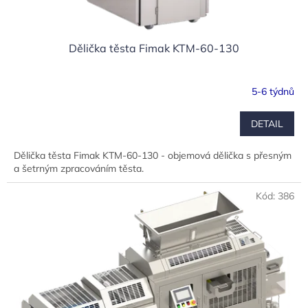
ů
Dělička těsta Fimak KTM-60-130
5-6 týdnů
DETAIL
Dělička těsta Fimak KTM-60-130 - objemová dělička s přesným
a šetrným zpracováním těsta.
Kód:
386