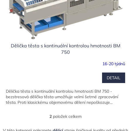
Dělička těsta s kontinuální kontrolou hmotnosti BM
750
16-20 týdnů
DETAIL
Dělička těsta s kontinuální kontrolou hmotnosti BM 750 -
bezstresová dělička těsta umožňuje velmi šetrné zpracování
těsta. Proti klasickému objemovému dělení nepoškozuje...
2
položek celkem
O
v
l
V této kategorii naleznete
dělící
stroje špičkové kvality od předních