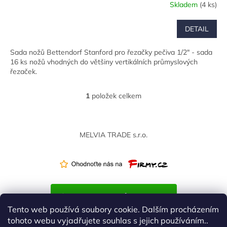
Skladem
(4 ks)
DETAIL
Sada nožů Bettendorf Stanford pro řezačky pečiva 1/2" - sada
16 ks nožů vhodných do většiny vertikálních průmyslových
řezaček.
1
položek celkem
O
v
l
Z
á
á
MELVIA TRADE s.r.o.
d
p
a
a
c
t
í
í
p
r
v
k
Tento web používá soubory cookie. Dalším procházením
y
tohoto webu vyjadřujete souhlas s jejich používáním..
v