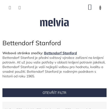
Přejít
NÁKU
na
obsah
KOŠÍK
Bettendorf Stanford
Webová stránka značky:
Bettendorf Stanford
Bettendorf Stanford je přední světový výrobce zařízení na krájení
potravin. Ať už jsou vaše potřeby v oblasti krájení potravin jakékoli,
Bettendorf Stanford je vaší nejlepší volbou pro hodnotu, kvalitu a
snadné použití.
Bettendorf Stanford je rodinným podnikem s
historii od roku 1965.
OTEVŘÍT FILTR
Ř