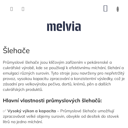
Přejít
NÁKU
na
obsah
KOŠÍK
Šlehače
Průmyslové šlehače jsou klíčovým zařízením v pekárenské a
cukrářské výrobě, kde se používají k efektivnímu míchání, šlehání a
emulgaci různých surovin. Tyto stroje jsou navrženy pro nepřetržitý
provoz, vysokou kapacitu zpracování a konzistentní výsledky, což je
zásadní pro velkovýrobu pečiva, dortů, krémů, pěn a dalších
cukrářských produktů.
Hlavní vlastnosti průmyslových šlehačů:
✅
Vysoký výkon a kapacita
– Průmyslové šlehače umožňují
zpracovávat velké objemy surovin, obvykle od desítek do stovek
litrů na jedno míchání.