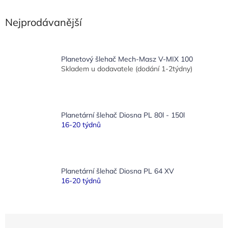
Nejprodávanější
Planetový šlehač Mech-Masz V-MIX 100
Skladem u dodavatele (dodání 1-2týdny)
Planetární šlehač Diosna PL 80l - 150l
16-20 týdnů
Planetární šlehač Diosna PL 64 XV
16-20 týdnů
Ř