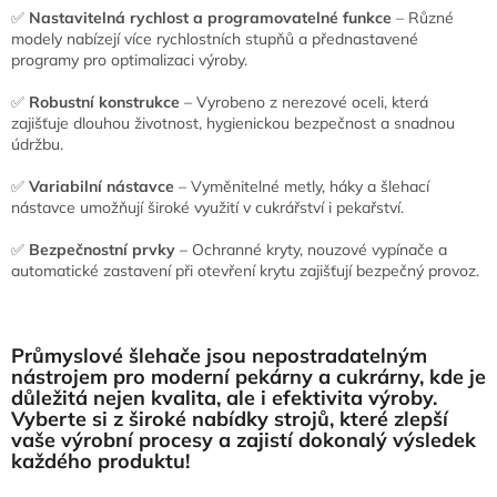
✅
Nastavitelná rychlost a programovatelné funkce
– Různé
modely nabízejí více rychlostních stupňů a přednastavené
programy pro optimalizaci výroby.
✅
Robustní konstrukce
– Vyrobeno z nerezové oceli, která
zajišťuje dlouhou životnost, hygienickou bezpečnost a snadnou
údržbu.
✅
Variabilní nástavce
– Vyměnitelné metly, háky a šlehací
nástavce umožňují široké využití v cukrářství i pekařství.
✅
Bezpečnostní prvky
– Ochranné kryty, nouzové vypínače a
automatické zastavení při otevření krytu zajišťují bezpečný provoz.
Průmyslové šlehače jsou nepostradatelným
nástrojem pro moderní pekárny a cukrárny, kde je
důležitá nejen kvalita, ale i efektivita výroby.
Vyberte si z široké nabídky strojů, které zlepší
vaše výrobní procesy a zajistí dokonalý výsledek
každého produktu!