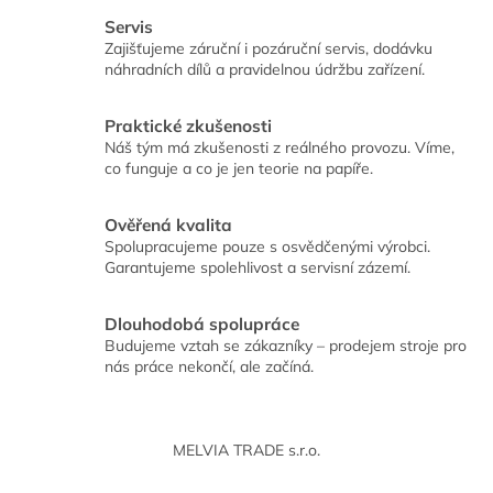
Servis
Zajišťujeme záruční i pozáruční servis, dodávku
náhradních dílů a pravidelnou údržbu zařízení.
Praktické zkušenosti
Náš tým má zkušenosti z reálného provozu. Víme,
co funguje a co je jen teorie na papíře.
Ověřená kvalita
Spolupracujeme pouze s osvědčenými výrobci.
Garantujeme spolehlivost a servisní zázemí.
Dlouhodobá spolupráce
Budujeme vztah se zákazníky – prodejem stroje pro
nás práce nekončí, ale začíná.
Z
á
MELVIA TRADE s.r.o.
p
a