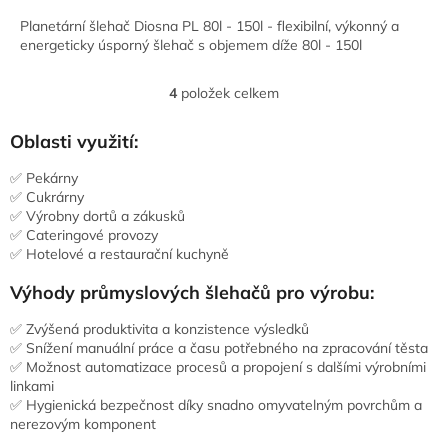
Planetární šlehač Diosna PL 80l - 150l - flexibilní, výkonný a
energeticky úsporný šlehač s objemem díže 80l - 150l
4
položek celkem
O
v
l
Oblasti využití:
á
d
✅ Pekárny
a
✅ Cukrárny
c
✅ Výrobny dortů a zákusků
í
✅ Cateringové provozy
p
✅ Hotelové a restaurační kuchyně
r
v
Výhody průmyslových šlehačů pro výrobu:
k
y
✅ Zvýšená produktivita a konzistence výsledků
v
✅ Snížení manuální práce a času potřebného na zpracování těsta
ý
✅ Možnost automatizace procesů a propojení s dalšími výrobními
p
linkami
i
✅ Hygienická bezpečnost díky snadno omyvatelným povrchům a
s
nerezovým komponent
u