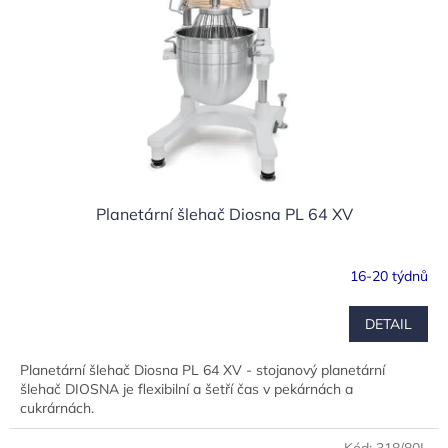
Planetární šlehač Diosna PL 64 XV
16-20 týdnů
DETAIL
Planetární šlehač Diosna PL 64 XV - stojanový planetární
šlehač DIOSNA je flexibilní a šetří čas v pekárnách a
cukrárnách.
Kód:
318/80L