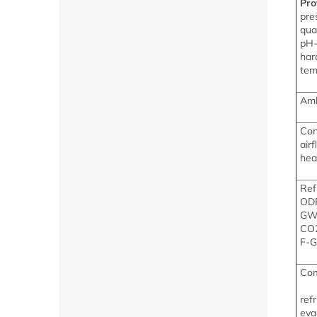
Pro
pre
qual
pH-
har
tem
Amb
Con
air
hea
Ref
OD
GW
CO2
F-G
Com
ref
eva