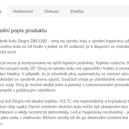
s
Hodnocení
Diskuze
Značka
ailní popis produktu
bník ledu Ziegra ZBE1200 - s
troj na výrobu ledu s výrobní kapacitou a
kového ledu za 24 hodin v jedné ze tří velikostí.
Je k dispozici ve standa
cké verzi.
ical verze je kontruovaná na vyšší teplotní podnínky. Teplota vzduchu 3
ota vstupní vody 25°. Stroj na výrobu ledu má vypouštěcí trubici a ves
laci hladiny. V případě, že je zásobník plný, automaticky se zastaví výro
odebrání se výrobník znovu spustí. Součástí stroje je standardně extern
race vody. Stroj je možné dodat (rám a panely) v celenerezovém proved
ariantě s práškovým nástřikem.
tivý led Ziegra má ideální teplotu -0,5 °C, má nepravidelný a krystalový 
ává vždy sypký. Oproti ostatním druhům ledu může být skladovám bez
hlazení a nikdy nezamrzá dohromady. Led je hygienicky nezávadný – je
ý jako voda z vodovodu. Během výroby až do po dávkování zůstává led
u.