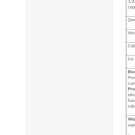
1,2
cap
Dim
Wei
Cab
Ice
Elec
Pow
cur
Pro
ele
fus
cab
Wa
sup