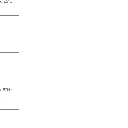
nd 25°C
V 50Hz
2