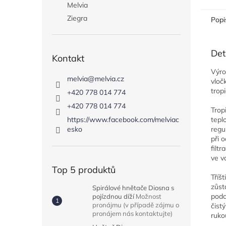
Melvia
Ziegra
Popi
Det
Kontakt
Výro
melvia
@
melvia.cz
vloč
tropi
+420 778 014 774
+420 778 014 774
Trop
tepl
https://www.facebook.com/melviac
regu
esko
při 
filt
ve v
Top 5 produktů
Tříš
zůst
Spirálové hnětače Diosna s
podc
pojízdnou díží
Možnost
pronájmu (v případě zájmu o
čist
pronájem nás kontaktujte)
ruko