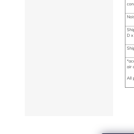
con
Noi
Shi
D x
Shi
*
ac
air
All
Z
á
p