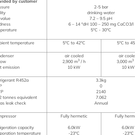
vided by customer
ssure
2-5 bar
ity
drinking water
value
7.2 – 9.5 pH
dness
6 – 14 °dH
100 – 250 mg CaCO3/l
perature
5°C - 30°C
ient temperature
5°C to 42°C
5°C to 4
denser
air cooled
air cool
3
3
flow
2,900 m
/ h
3,000 m
t emission
10 kW
10 kW
rigerant R452a
3.3kg
P
0
P
2140
 tonnes equivalent
7.062
as leak check
Annual
pressor
Fully hermetic
Fully herm
rigeration capacity
6.0kW
6.0kW
poration temperature
-23°C
-23°C