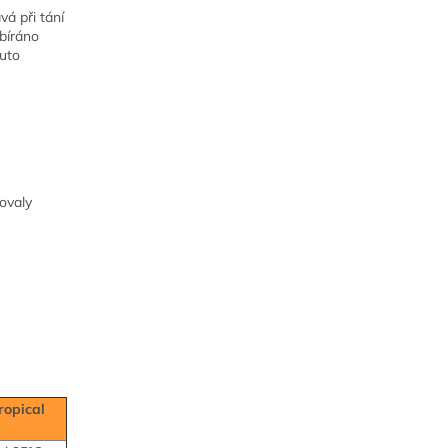
vá při tání
bíráno
tuto
vovaly
ropical