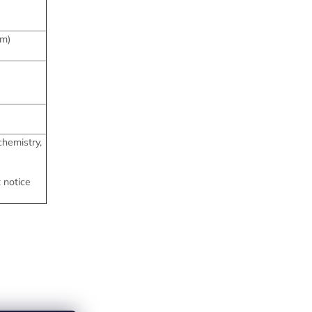
m)
chemistry,
 notice