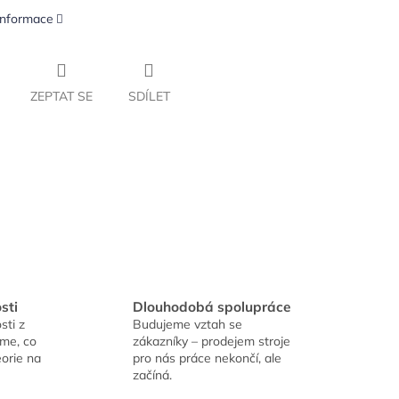
 informace
ZEPTAT SE
SDÍLET
sti
Dlouhodobá spolupráce
sti z
Budujeme vztah se
íme, co
zákazníky – prodejem stroje
eorie na
pro nás práce nekončí, ale
začíná.