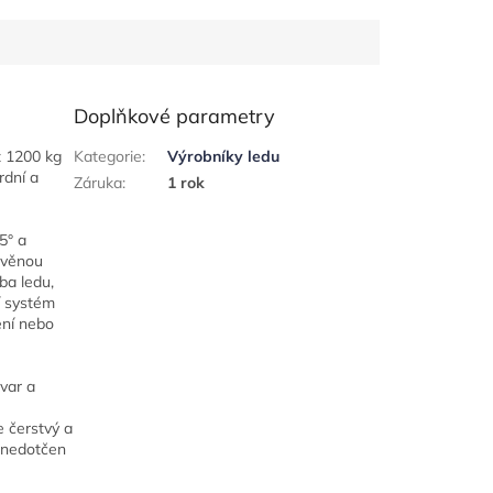
Doplňkové parametry
ž 1200 kg
Kategorie
:
Výrobníky ledu
rdní a
Záruka
:
1 rok
5° a
tavěnou
ba ledu,
í systém
ení nebo
tvar a
 čerstvý a
 nedotčen