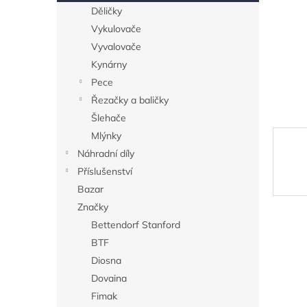
n
Děličky
e
Vykulovače
l
Vyvalovače
Kynárny
Pece
Řezačky a baličky
Šlehače
Mlýnky
Náhradní díly
Příslušenství
Bazar
Značky
Bettendorf Stanford
BTF
Diosna
Dovaina
Fimak