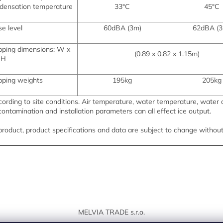
densation temperature
33°C
45°C
se level
60dBA (3m)
62dBA (3
pping dimensions:
W x
(0.89 x 0.82 x 1.15m)
 H
pping weights
195kg
205kg
cording to site conditions. Air temperature, water temperature, water 
 contamination and installation parameters can all effect ice output.
 product, product specifications and data are subject to change without
MELVIA TRADE s.r.o.