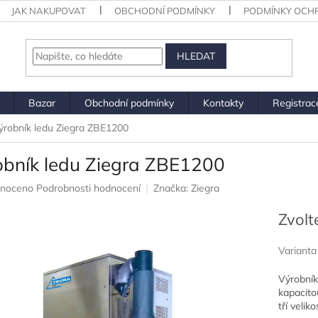
JAK NAKUPOVAT
OBCHODNÍ PODMÍNKY
PODMÍNKY OCH
HLEDAT
Bazar
Obchodní podmínky
Kontakty
Registra
ýrobník ledu Ziegra ZBE1200
obník ledu Ziegra ZBE1200
né
noceno
Podrobnosti hodnocení
Značka:
Ziegra
ení
u
Zvolt
Varianta
Výrobník
ek.
kapacito
tří velikos