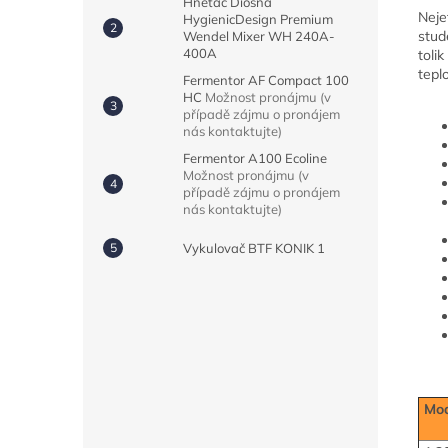
Hnětač Diosna
Neje
HygienicDesign Premium
stud
Wendel Mixer WH 240A-
400A
toli
tepl
Fermentor AF Compact 100
HC
Možnost pronájmu (v
případě zájmu o pronájem
nás kontaktujte)
Fermentor A100 Ecoline
Možnost pronájmu (v
případě zájmu o pronájem
nás kontaktujte)
Vykulovač BTF KONIK 1
Mo