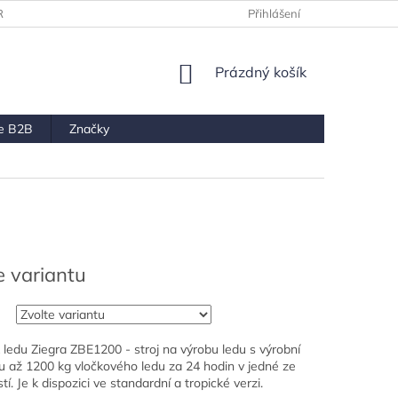
RANY OSOBNÍCH ÚDAJŮ
Přihlášení
NÁKUPNÍ
Prázdný košík
KOŠÍK
ce B2B
Značky
e variantu
 ledu Ziegra ZBE1200 - s
troj na výrobu ledu s výrobní
u až 1200 kg vločkového ledu za 24 hodin v jedné ze
tí.
Je k dispozici ve standardní a tropické verzi.