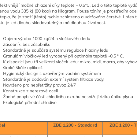
fektivnější možné chlazení díky teplotě – 0,5°C. Led o této teplotě vydá
enou vodu 335 kJ (80 kcal) na kilogram. Pouze táním je prostředím ode
k tepla, že je zboží (těsto) rychle zchlazeno a udržováno čerstvé. I přes 
otu je led dlouho skladovatelný a má dlouhou životnost.
Objem: výroba 1000 kg/24 h vločkového ledu
Zásobník: bez zásobníku
Standardně je součástí systému regulace hladiny ledu
Granulární vločkový led vyrobený při optimální teplotě -0,5 ° C.
K dispozici jsou tři velikosti vloček ledu: mikro, midi, macro, aby vyho
široké škále aplikací.
Hygienický design s uzavřeným vodním systémem
Standardně je dodáván externí systém filtrace vody.
Navrženo pro nepřetržitý provoz 24/7
Konstrukce z nerezové oceli
Žádné pohyblivé části chladicího okruhu nesnižují riziko úniku plynu
Ekologické přírodní chladivo
del
ZBE 1.200 - Standard
ZBE 1.200 - T