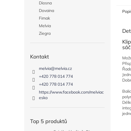
Diosna
Dovaina
Popi
Fimak
Melvia
Det
Ziegra
Kli
sáč
Kontakt
Možn
Přis
melvia
@
melvia.cz
Řada
Jedn
+420 778 014 774
Dobr
+420 778 014 774
Bali
https://www.facebook.com/melviac
poly
esko
Délk
inte
jedn
Top 5 produktů