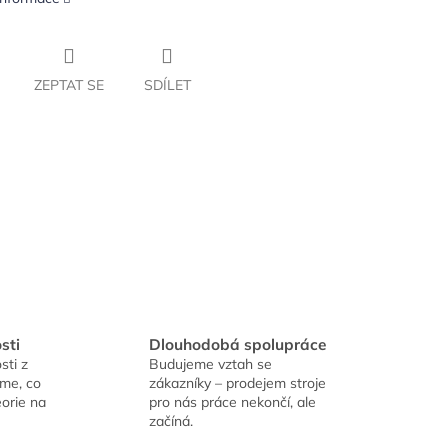
ZEPTAT SE
SDÍLET
sti
Dlouhodobá spolupráce
sti z
Budujeme vztah se
íme, co
zákazníky – prodejem stroje
eorie na
pro nás práce nekončí, ale
začíná.