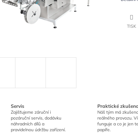
TISK
Servis
Praktické zkušeno
Zajišťujeme záruční i
Náš tým má zkušeno
pozáruční servis, dodávku
reálného provozu. V
náhradních dílů a
funguje a co je jen t
pravidelnou údržbu zařízení.
papíře.