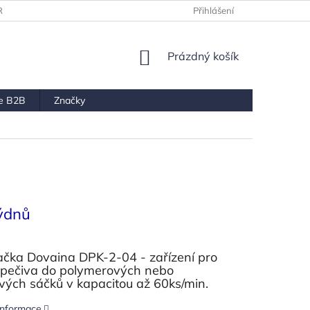
RANY OSOBNÍCH ÚDAJŮ
Přihlášení
NÁKUPNÍ
Prázdný košík
KOŠÍK
ce B2B
Značky
ýdnů
ačka Dovaina DPK-2-04 - zařízení pro
 pečiva do polymerových nebo
vých sáčků v kapacitou až 60ks/min.
 informace