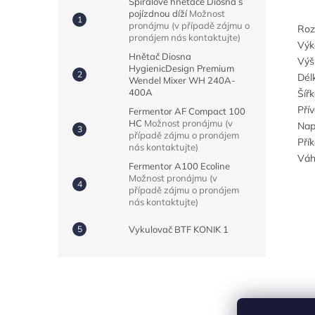
Spirálové hnětače Diosna s
pojízdnou díží
Možnost
pronájmu (v případě zájmu o
Roz
pronájem nás kontaktujte)
Výk
Hnětač Diosna
Výš
HygienicDesign Premium
Dél
Wendel Mixer WH 240A-
400A
Šíř
Pří
Fermentor AF Compact 100
HC
Možnost pronájmu (v
Nap
případě zájmu o pronájem
Pří
nás kontaktujte)
Váh
Fermentor A100 Ecoline
Možnost pronájmu (v
případě zájmu o pronájem
nás kontaktujte)
Vykulovač BTF KONIK 1
Z
á
p
a