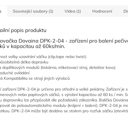
s
Související soubory (1)
Videa (1)
Hodnocení
Di
ailní popis produktu
povačka Dovaina DPK-2-04 - zařízení pro balení peč
ků v kapacitou až 60ks/min.
ost volby uzavírání sáčku (clip,tape nebo twist)
působitelná délka dopravku
 doplňkových modulů (tiskárna, etiketovací stroj, detektor kovu)
oduché ovládání
á Kompatibilita se stroji jiných výrobců
cí zařízení DPK-2-04 je určeno pro střední a velké pekárny.
Zařízení je
merových nebo papírových sáčků, s výrobní kapacitou až 60 ks / min.
S
u dopravníku lze přizpůsobit dle požadavků zákazníka.
Balička
Dovaina 
grovat do poloautomatického modulu (krájení + balení).
DPK-2-04 je mo
otkou.
DPK-2-04 může být dodáno se stolem pro rozfuk sáčku (otevírá