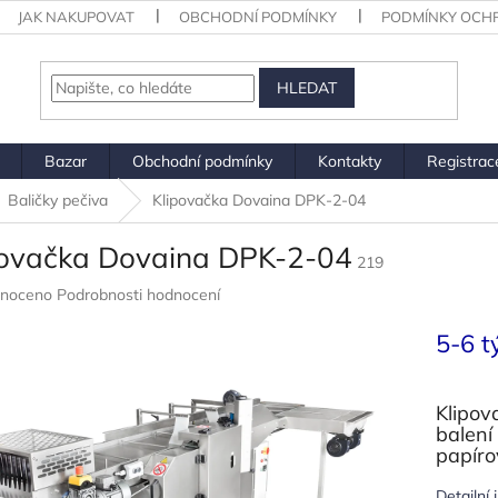
JAK NAKUPOVAT
OBCHODNÍ PODMÍNKY
PODMÍNKY OCH
HLEDAT
Bazar
Obchodní podmínky
Kontakty
Registra
Baličky pečiva
Klipovačka Dovaina DPK-2-04
povačka Dovaina DPK-2-04
219
né
noceno
Podrobnosti hodnocení
ení
u
5-6 t
Klipov
balení
ek.
papíro
Detailní