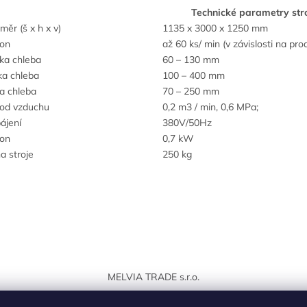
Technické parametry str
měr (š x h x v)
1135 x 3000 x 1250 mm
on
až 60 ks/ min (v závislosti na pro
ka chleba
60 – 130 mm
ka chleba
100 – 400 mm
ka chleba
70 – 250 mm
vod vzduchu
0,2 m3 / min, 0,6 MPa;
ájení
380V/50Hz
kon
0,7 kW
a stroje
250 kg
MELVIA TRADE s.r.o.