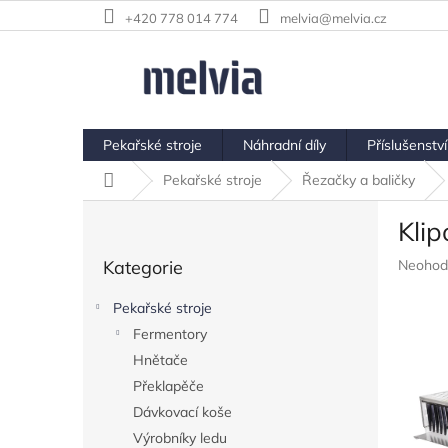
Přejít
+420 778 014 774
melvia@melvia.cz
na
obsah
Pekařské stroje
Náhradní díly
Příslušenství
Domů
Pekařské stroje
Řezačky a baličky
P
Kli
o
Přeskočit
s
Průměr
Kategorie
Neohod
kategorie
t
hodnoc
r
produkt
Pekařské stroje
a
je
Fermentory
n
0,0
z
Hnětače
n
5
í
Překlapěče
hvězdič
p
Dávkovací koše
a
Výrobníky ledu