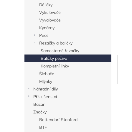
n
Děličky
e
Vykulovače
l
Vyvalovače
Kynárny
Pece
Řezačky a baličky
Samostatné řezačky
Baličky pečiva
Kompletní linky
Šlehače
Mlýnky
Náhradní díly
Příslušenství
Bazar
Značky
Bettendorf Stanford
BTF