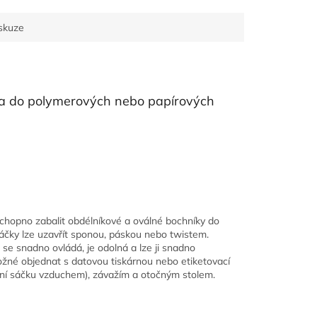
skuze
iva do polymerových nebo papírových
 schopno zabalit obdélníkové a oválné bochníky do
áčky
lze uzavřít sponou, páskou nebo twistem.
se snadno ovládá, je odolná a lze ji snadno
žné objednat s datovou tiskárnou nebo etiketovací
ní sáčku vzduchem), závažím a otočným stolem.