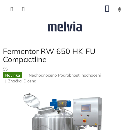
Přejít
NÁKU
na
obsah
KOŠÍK
Fermentor RW 650 HK-FU
Compactline
55
Průměrné
Neohodnoceno
Podrobnosti hodnocení
Novinka
hodnocení
Značka:
Diosna
produktu
je
0,0
z
5
hvězdiček.