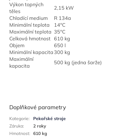
Výkon topných
2,15 kW
těles
Chladící medium
R 134a
Minimální teplota
14°C
Maximální teplota
35°C
Celková hmotnost
610 kg
Objem
650 l
Minimální kapacita
300 kg
Maximální
500 kg (jedna šarže)
kapacita
Doplňkové parametry
Kategorie
:
Pekařské stroje
Záruka
:
2 roky
Hmotnost
:
610 kg