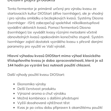
Tento fermentor je primárně určený pro výrobu kvasu ze
startovacích kultur DIOStart (dříve Isernhäger), ale je vhodný
i pro výrobu omládku a bezlepkových kvasů. Systémy Diosna
(Isernhäger -ISH) zabezpečují spolehlivé několikastupňové
vyvádění aktivních kvasů. Pomocí fermentorů Diosna
(Isernhäger) lze vyvádět kvasy různými metodami včetně
obnovitelných kvasů opakováním konečného stupně. Systém
Isernhäger zajistí dostatek vyzrálého kvasu s přesně danými
parametry pro využití ve Vaší výrobě.
Hlavní výhodou kvasů DIOStart mimo výhod klasického
třístupňového kvasu je doba zpracovatelnosti, která je až
144 hodin po vyzrání bez nutnosti použití chlazení.
Další výhody použití kvasu DIOStart:
Ekonomika výroby
Delší čerstvost produktu
Výrazné aroma a chuť výrobku
Možná kombinace s dalšími předstupni
Vyšší dosahovaná výtěžnost těst
Kvas je po celou dobu připraven k okamžitému použití