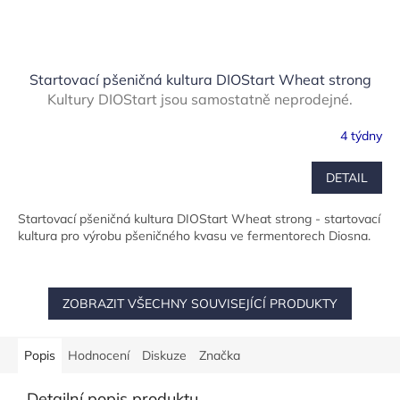
Startovací pšeničná kultura DIOStart Wheat strong
Kultury DIOStart jsou samostatně neprodejné.
Dodáváno pouze pro naše smluvní zákazníky společně
4 týdny
se strojem pro výrobu kvasu vč. technologické
podpory.
DETAIL
Startovací pšeničná kultura DIOStart Wheat strong - startovací
kultura pro výrobu pšeničného kvasu ve fermentorech Diosna.
ZOBRAZIT VŠECHNY SOUVISEJÍCÍ PRODUKTY
Popis
Hodnocení
Diskuze
Značka
Detailní popis produktu