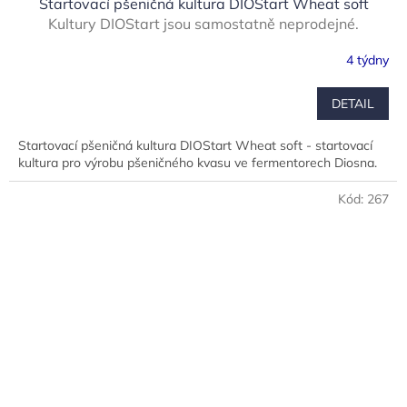
Startovací pšeničná kultura DIOStart Wheat soft
Kultury DIOStart jsou samostatně neprodejné.
Dodáváno pouze pro naše smluvní zákazníky společně
4 týdny
se strojem pro výrobu kvasu vč. technologické
podpory.
DETAIL
Startovací pšeničná kultura DIOStart Wheat soft - startovací
kultura pro výrobu pšeničného kvasu ve fermentorech Diosna.
Kód:
267