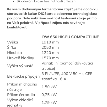
Skladování kvasu bez nutnosti chlazení
Ke všem dodávaným fermentorům zajišťujeme dodávku
startovacích kultur DIOStart a odbornou technologickou
podporu. Dále nabízíme možnost testování stroje přímo
na Vaší pekárně. V případě zájmu nás neváhejte
kontaktovat.
RW 650 HK-FU COMPACTLINE
Výška
1910 mm
Šířka
2050 mm
Hloubka
1220 mm
Úroveň hladiny
1570 mm
Variabilní (pomocí dávkovací
Výška výpustě
trubice)
3 Ph/N/PE, 400 V 50 Hz, CEE
Elektrické připojení
zástrčka 16 A
Příkon míchacího
1.50 kW
nástroje
Příkon čerpadla
0,75 kW
Výkon chladící
1,79 kW
jednotky